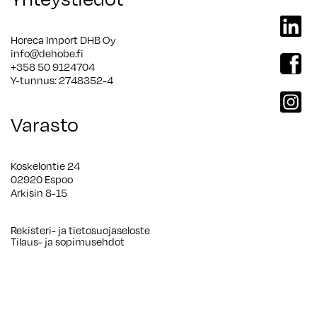
linkedi
Horeca Import DHB Oy
info@dehobe.fi
facebo
+358 50 9124704
Y-tunnus: 2748352-4
instag
Varasto
Koskelontie 24
02920 Espoo
Arkisin 8-15
Rekisteri- ja tietosuojaseloste
Tilaus- ja sopimusehdot