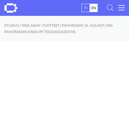
Skip
FI
EN
to
content
ETUSIVU
/
TAKE AWAY -TUOTTEET
/
PAHVIRASIAT JA -KULHOT
/ MIA
PAHVIRASIAN KANSI PP 750/1000/1200 ML