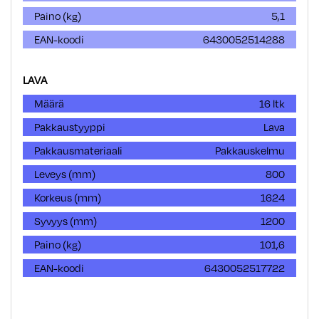
Paino (kg)
5,1
EAN-koodi
6430052514288
LAVA
Määrä
16 ltk
Pakkaustyyppi
Lava
Pakkausmateriaali
Pakkauskelmu
Leveys (mm)
800
Korkeus (mm)
1624
Syvyys (mm)
1200
Paino (kg)
101,6
EAN-koodi
6430052517722