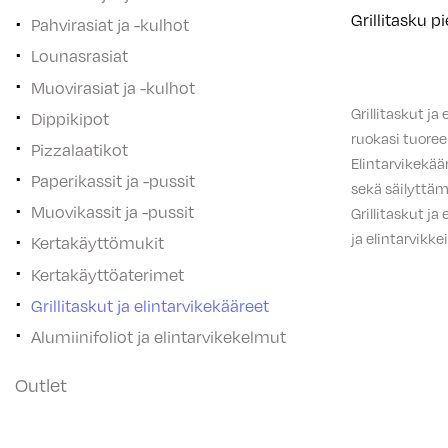
Grillitasku pi
Pahvirasiat ja -kulhot
Lounasrasiat
Muovirasiat ja -kulhot
Grillitaskut ja
Dippikipot
ruokasi tuoree
Pizzalaatikot
Elintarvikekää
Paperikassit ja -pussit
sekä säilyttäm
Muovikassit ja -pussit
Grillitaskut ja
ja elintarvikk
Kertakäyttömukit
Kertakäyttöaterimet
Grillitaskut ja elintarvikekääreet
Alumiinifoliot ja elintarvikekelmut
Outlet