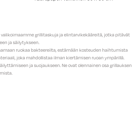
n valikoimaamme grillitaskuja ja elintarvikekääreitä, jotka pitävät
een ja säilytykseen.
uojaamaan ruokaa bakteereilta, estämään kosteuden haihtumista
riaali, joka mahdollistaa ilman kiertämisen ruoan ympärillä.
n, säilyttämiseen ja suojaukseen. Ne ovat olennainen osa grillauksen
amista.