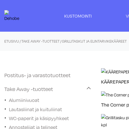
Skip
to
KUSTOMOINTI
V
content
ETUSIVU
/
TAKE AWAY -TUOTTEET
/ GRILLITASKUT JA ELINTARVIKEKÄÄREET
Postitus- ja varastotuotteet
KÄÄREPAPERI
Take Away -tuotteet
Alumiinivuoat
The Corner p
Lautasliinat ja kuituliinat
WC-paperit ja käsipyyhkeet
Annostelijat ja telineet