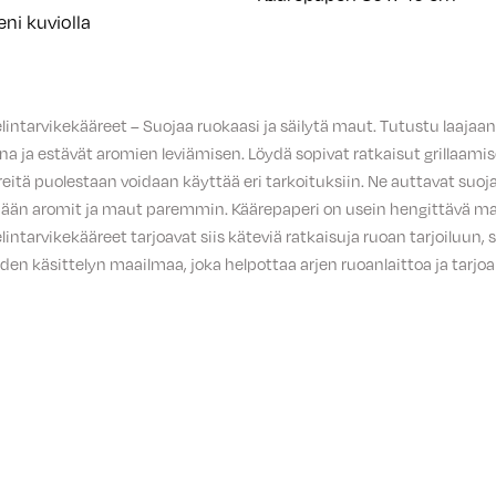
eni kuviolla
 elintarvikekääreet – Suojaa ruokaasi ja säilytä maut. Tutustu laajaa
na ja estävät aromien leviämisen. Löydä sopivat ratkaisut grillaamis
reitä puolestaan voidaan käyttää eri tarkoituksiin. Ne auttavat s
ään aromit ja maut paremmin. Käärepaperi on usein hengittävä mate
 elintarvikekääreet tarjoavat siis käteviä ratkaisuja ruoan tarjoiluu
eiden käsittelyn maailmaa, joka helpottaa arjen ruoanlaittoa ja tarjo