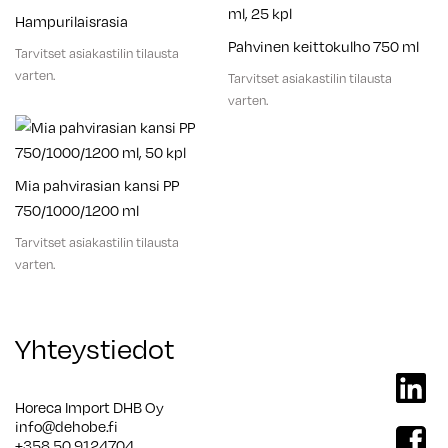
Hampurilaisrasia
Pahvinen keittokulho 750 ml
Tarvitset asiakastilin tilausta
varten.
Tarvitset asiakastilin tilausta
varten.
Mia pahvirasian kansi PP
750/1000/1200 ml
Tarvitset asiakastilin tilausta
varten.
Yhteystiedot
linkedi
Horeca Import DHB Oy
info@dehobe.fi
facebo
+358 50 9124704