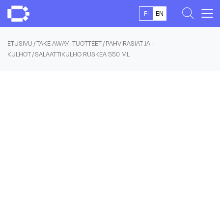
Skip
FI
EN
to
content
ETUSIVU
/
TAKE AWAY -TUOTTEET
/
PAHVIRASIAT JA -
KULHOT
/ SALAATTIKULHO RUSKEA 550 ML