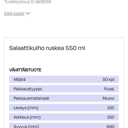
Tuotetunnus:
D-SKR550
EAN-koodi
Salaattikulho ruskea 550 ml
VÄHITTÄISTUOTE
Määrä
50 kpl
Pakkaustyyppi
Pussi
Pakkausmateriaali
Muovi
Leveys (mm)
150
Korkeus (mm)
150
Syvyys (mm)
600