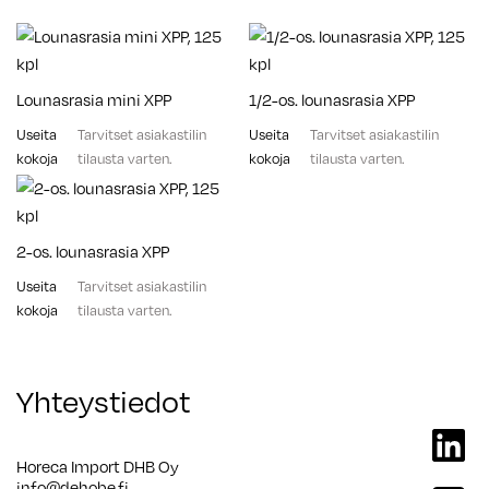
Lounasrasia mini XPP
1/2-os. lounasrasia XPP
Useita
Tarvitset asiakastilin
Useita
Tarvitset asiakastilin
kokoja
tilausta varten.
kokoja
tilausta varten.
2-os. lounasrasia XPP
Useita
Tarvitset asiakastilin
kokoja
tilausta varten.
Yhteystiedot
linkedi
Horeca Import DHB Oy
info@dehobe.fi