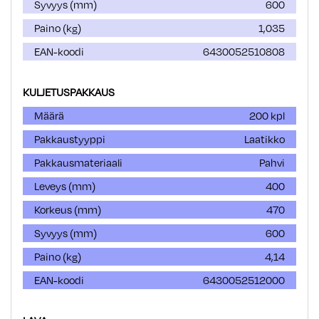
Syvyys (mm)
600
Paino (kg)
1,035
EAN-koodi
6430052510808
KULJETUSPAKKAUS
Määrä
200 kpl
Pakkaustyyppi
Laatikko
Pakkausmateriaali
Pahvi
Leveys (mm)
400
Korkeus (mm)
470
Syvyys (mm)
600
Paino (kg)
4,14
EAN-koodi
6430052512000