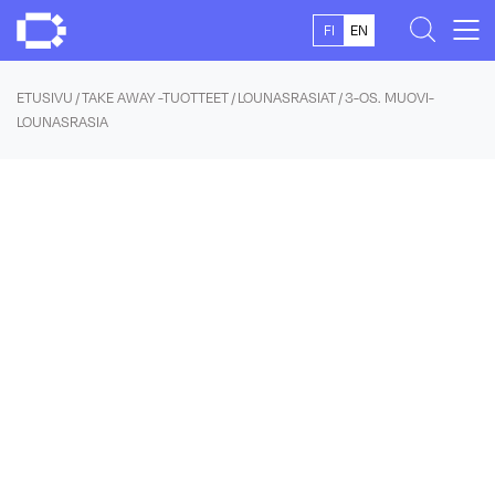
Skip
FI
EN
to
content
ETUSIVU
/
TAKE AWAY -TUOTTEET
/
LOUNASRASIAT
/ 3-OS. MUOVI-
LOUNASRASIA