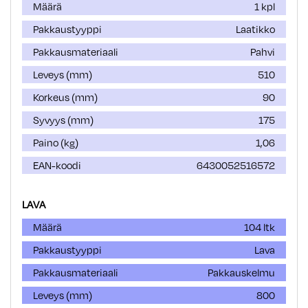
Määrä
1 kpl
Pakkaustyyppi
Laatikko
Pakkausmateriaali
Pahvi
Leveys (mm)
510
Korkeus (mm)
90
Syvyys (mm)
175
Paino (kg)
1,06
EAN-koodi
6430052516572
LAVA
Määrä
104 ltk
Pakkaustyyppi
Lava
Pakkausmateriaali
Pakkauskelmu
Leveys (mm)
800