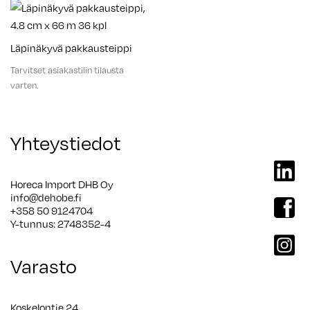
Läpinäkyvä pakkausteippi
Tarvitset asiakastilin tilausta
varten.
Yhteystiedot
linkedi
Horeca Import DHB Oy
info@dehobe.fi
facebo
+358 50 9124704
Y-tunnus: 2748352-4
instag
Varasto
Koskelontie 24