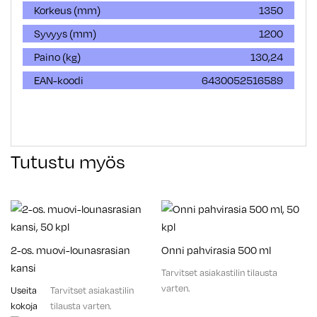
Korkeus (mm)
1350
Syvyys (mm)
1200
Paino (kg)
130,24
EAN-koodi
6430052516589
Tutustu myös
2-os. muovi-lounasrasian
Onni pahvirasia 500 ml
kansi
Tarvitset asiakastilin tilausta
varten.
Useita
Tarvitset asiakastilin
kokoja
tilausta varten.