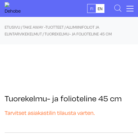
Skip
FI
EN
to
content
ETUSIVU
/
TAKE AWAY -TUOTTEET
/
ALUMIINIFOLIOT JA
ELINTARVIKEKELMUT
/ TUOREKELMU- JA FOLIOTELINE 45 CM
Tuorekelmu- ja folioteline 45 cm
Tarvitset asiakastilin tilausta varten.