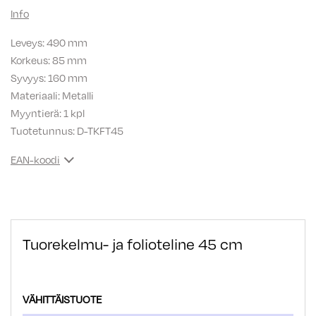
Info
Leveys: 490 mm
Korkeus: 85 mm
Syvyys: 160 mm
Materiaali: Metalli
Myyntierä: 1 kpl
Tuotetunnus:
D-TKFT45
EAN-koodi
Tuorekelmu- ja folioteline 45 cm
VÄHITTÄISTUOTE