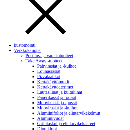
kustomointi
Verkkokauppa
Postitus- ja varastotuotteet
Take Away -tuotteet
Pahvirasiat ja -kulhot
Lounasrasiat
Pizzalaatikot
Kertakäyttömukit
Kertakäyttöaterimet
Lautasliinat ja kuituliinat
Paperikassit ja -pussit
Muovikassit ja -pussit
Muovirasiat ja -kulhot
Alumiinifoliot ja elintarvikekelmut
Alumiinivuoat
Grillitaskut ja elintarvikekääreet
Dippikipot