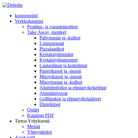
Skip
to
kustomointi
content
Verkkokauppa
Postitus- ja varastotuotteet
Take Away -tuotteet
Pahvirasiat ja -kulhot
Lounasrasiat
Pizzalaatikot
Kertakäyttömukit
Kertakäyttöaterimet
Lautasliinat ja kuituliinat
Paperikassit ja -pussit
Muovikassit ja -pussit
Muovirasiat ja -kulhot
Alumiinifoliot ja elintarvikekelmut
Alumiinivuoat
Grillitaskut ja elintarvikekääreet
Dippikipot
Outlet
Katalogi PDF
Tietoa Yrityksestä
Meistä
Yhteystiedot
Asiakastili