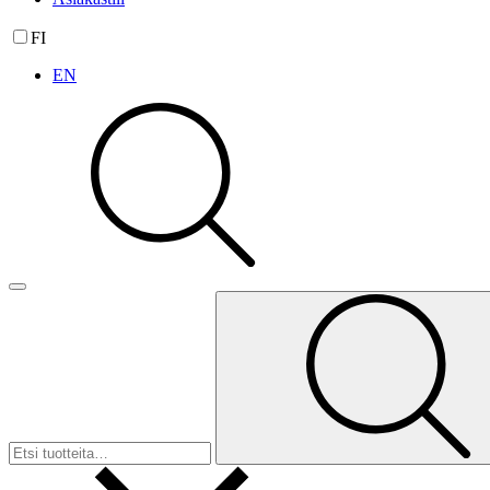
FI
EN