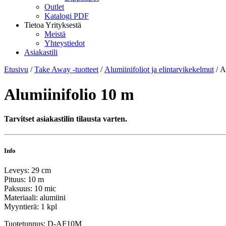
Outlet
Katalogi PDF
Tietoa Yrityksestä
Meistä
Yhteystiedot
Asiakastili
Etusivu
/
Take Away -tuotteet
/
Alumiinifoliot ja elintarvikekelmut
/ A
Alumiinifolio 10 m
Tarvitset asiakastilin tilausta varten.
Info
Leveys: 29 cm
Pituus: 10 m
Paksuus: 10 mic
Materiaali: alumiini
Myyntierä: 1 kpl
Tuotetunnus:
D-AF10M