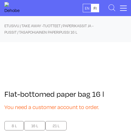
Skip
EN
FI
to
content
ETUSIVU
/
TAKE AWAY -TUOTTEET
/
PAPERIKASSIT JA -
PUSSIT
/ TASAPOHJAINEN PAPERIPUSSI 16 L
Flat-bottomed paper bag 16 l
You need a customer account to order.
8 L
16 L
21 L