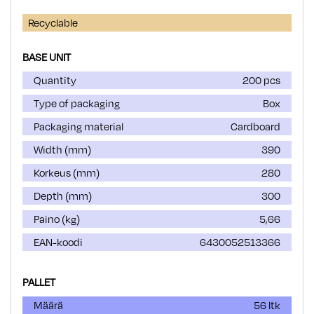
Recyclable
BASE UNIT
Quantity
200 pcs
Type of packaging
Box
Packaging material
Cardboard
Width (mm)
390
Korkeus (mm)
280
Depth (mm)
300
Paino (kg)
5,66
EAN-koodi
6430052513366
PALLET
Määrä
56 ltk