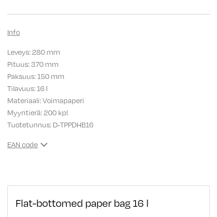
Info
Leveys: 280 mm
Pituus: 370 mm
Paksuus: 150 mm
Tilavuus: 16 l
Materiaali: Voimapaperi
Myyntierä: 200 kpl
Tuotetunnus:
D-TPPDHB16
EAN code
Flat-bottomed paper bag 16 l