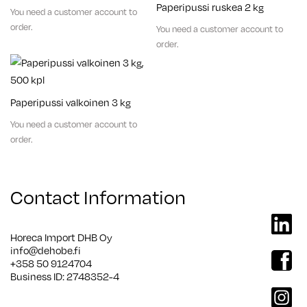
Paperipussi ruskea 2 kg
You need a customer account to
order.
You need a customer account to
order.
Paperipussi valkoinen 3 kg
You need a customer account to
order.
Contact Information
linkedi
Horeca Import DHB Oy
info@dehobe.fi
facebo
+358 50 9124704
Business ID: 2748352-4
instag